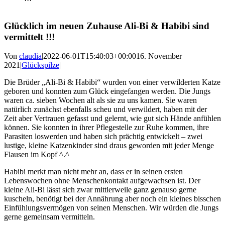
Glücklich im neuen Zuhause Ali-Bi & Habibi sind
vermittelt !!!
Von
claudia
|
2022-06-01T15:40:03+00:00
16. November
2021
|
Glückspilze
|
Die Brüder „Ali-Bi & Habibi“ wurden von einer verwilderten Katze
geboren und konnten zum Glück eingefangen werden. Die Jungs
waren ca. sieben Wochen alt als sie zu uns kamen. Sie waren
natürlich zunächst ebenfalls scheu und verwildert, haben mit der
Zeit aber Vertrauen gefasst und gelernt, wie gut sich Hände anfühlen
können. Sie konnten in ihrer Pflegestelle zur Ruhe kommen, ihre
Parasiten loswerden und haben sich prächtig entwickelt – zwei
lustige, kleine Katzenkinder sind draus geworden mit jeder Menge
Flausen im Kopf ^.^
Habibi merkt man nicht mehr an, dass er in seinen ersten
Lebenswochen ohne Menschenkontakt aufgewachsen ist. Der
kleine Ali-Bi lässt sich zwar mittlerweile ganz genauso gerne
kuscheln, benötigt bei der Annährung aber noch ein kleines bisschen
Einfühlungsvermögen von seinen Menschen. Wir würden die Jungs
gerne gemeinsam vermitteln.