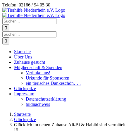
Zum
Telefon: 02166 / 94 05 30
Inhalt
springen
Suche
nach:
Suche
nach:
Startseite
Über Uns
Zuhause gesucht
Mitgliedschaft & Spenden
Verlinke uns!
Urkunde für Sponsoren
ein tierisches Dankeschön…..
Glückspilze
Impressum
Datenschutzerklärung
bildnachweis
Startseite
Glückspilze
Glücklich im neuen Zuhause Ali-Bi & Habibi sind vermittelt
!!!