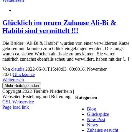
Weiterlesen
Glücklich im neuen Zuhause Ali-Bi &
Habibi sind vermittelt !!!
Die Brüder "Ali-Bi & Habibi" wurden von einer verwilderten Katze
geboren und konnten zum Glück eingefangen werden. Die Jungs
waren ca. sieben Wochen alt als sie zu uns kamen. Sie waren
natürlich zunächst ebenfalls scheu und verwildert, haben mit der [...]
Von
claudia
|
2022-06-01T15:40:03+00:00
16. November
2021
|
Glückspilze
|
Weiterlesen
Mehr Beiträge laden
Copyright 2022 Tierhilfe Niederrhein |
Webseiten Erstellung und Betreuung
Kategorien
GSL Webservice
Facebook
X
Instagram
Pinterest
Page load link
Blog
Nach
Glückspilze
oben
New Post
News
Zuhause gesucht