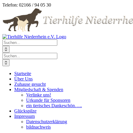
Zum
Telefon: 02166 / 94 05 30
Inhalt
springen
Suche
nach:
Suche
nach:
Startseite
Über Uns
Zuhause gesucht
Mitgliedschaft & Spenden
Verlinke uns!
Urkunde für Sponsoren
ein tierisches Dankeschön…..
Glückspilze
Impressum
Datenschutzerklärung
bildnachweis