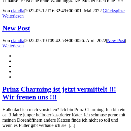
Zuhause. Er ist eine reine Wohnungskatze. Meldet Euch bitte !!!!!
Von
claudia
|
2022-05-12T16:32:49+00:00
1. Mai 2022
|
Glückspilze
|
Weiterlesen
New Post
Von
claudia
|
2022-09-19T09:42:53+00:00
26. April 2022
|
New Post
|
Weiterlesen
Prinz Charming ist jetzt vermittelt !!!
Wir freuen uns !!!
Hallo darf ich mich vorstellen? Ich bin Prinz Charming. Ich bin ein
ca. 3 Jahre junger hellroter kastrierter Kater. Ich schmuse gerne mit
meinen Dosenöffnern andere Katzen finde ich nicht so toll und
wenn es Futter gibt verhaue ich sie. [...]