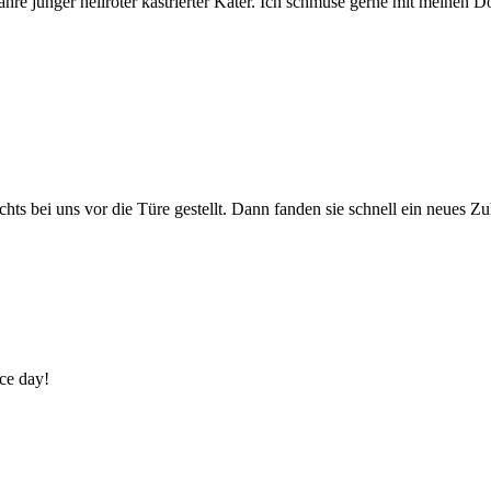
Jahre junger hellroter kastrierter Kater. Ich schmuse gerne mit meinen D
hts bei uns vor die Türe gestellt. Dann fanden sie schnell ein neues Zu
ice day!