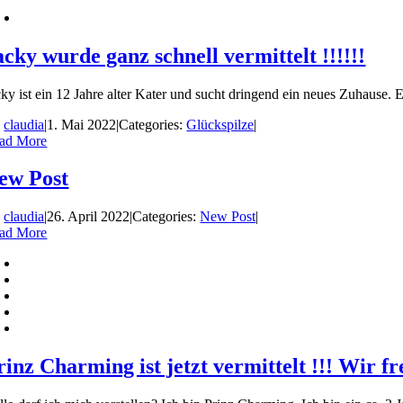
acky wurde ganz schnell vermittelt !!!!!!
cky ist ein 12 Jahre alter Kater und sucht dringend ein neues Zuhause. E
y
claudia
|
1. Mai 2022
|
Categories:
Glückspilze
|
ad More
ew Post
y
claudia
|
26. April 2022
|
Categories:
New Post
|
ad More
rinz Charming ist jetzt vermittelt !!! Wir fr