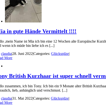
ia in gute Hände Vermittelt !!!!
llo ,mein Name ist Mia ich bin eine 12 Wochen alte Europäische Kurz
d wenn ich müde bin liebe ich es [...]
y
claudia
|
28. Juni 2022
|
Categories:
Glückspilze
|
ad More
ony British Kurzhaar ist super schnell verm
llo zusammen, ich bin Tony. Ich bin ein 9 Monate alter British Kurzhaar
raulich, lieb, anhänglich und verschmust. [...]
y
claudia
|
31. Mai 2022
|
Categories:
Glückspilze
|
ad More