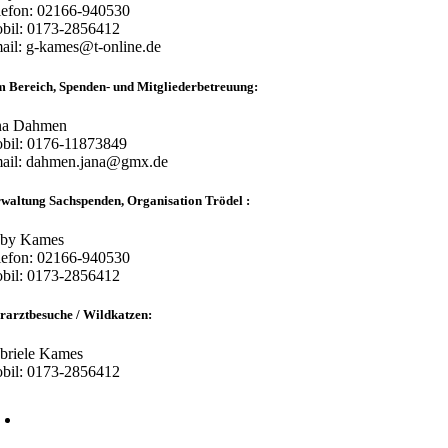
lefon: 02166-940530
bil: 0173-2856412
ail: g-kames@t-online.de
 Bereich, Spenden- und Mitgliederbetreuung:
na Dahmen
bil: 0176-11873849
ail: dahmen.jana@gmx.de
waltung Sachspenden, Organisation Trödel :
by Kames
lefon: 02166-940530
bil: 0173-2856412
rarztbesuche / Wildkatzen:
briele Kames
bil: 0173-2856412