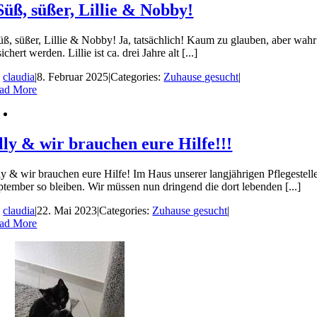
Süß, süßer, Lillie & Nobby!
üß, süßer, Lillie & Nobby! Ja, tatsächlich! Kaum zu glauben, aber wah
ichert werden. Lillie ist ca. drei Jahre alt [...]
y
claudia
|
8. Februar 2025
|
Categories:
Zuhause gesucht
|
ad More
lly & wir brauchen eure Hilfe!!!
ly & wir brauchen eure Hilfe! Im Haus unserer langjährigen Pflegestell
ptember so bleiben. Wir müssen nun dringend die dort lebenden [...]
y
claudia
|
22. Mai 2023
|
Categories:
Zuhause gesucht
|
ad More