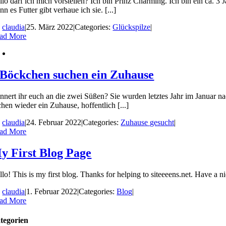
llo darf ich mich vorstellen? Ich bin Prinz Charming. Ich bin ein ca. 3 
n es Futter gibt verhaue ich sie. [...]
y
claudia
|
25. März 2022
|
Categories:
Glückspilze
|
ad More
 Böckchen suchen ein Zuhause
innert ihr euch an die zwei Süßen? Sie wurden letztes Jahr im Januar nac
chen wieder ein Zuhause, hoffentlich [...]
y
claudia
|
24. Februar 2022
|
Categories:
Zuhause gesucht
|
ad More
y First Blog Page
lo! This is my first blog. Thanks for helping to siteeeens.net. Have a n
y
claudia
|
1. Februar 2022
|
Categories:
Blog
|
ad More
tegorien