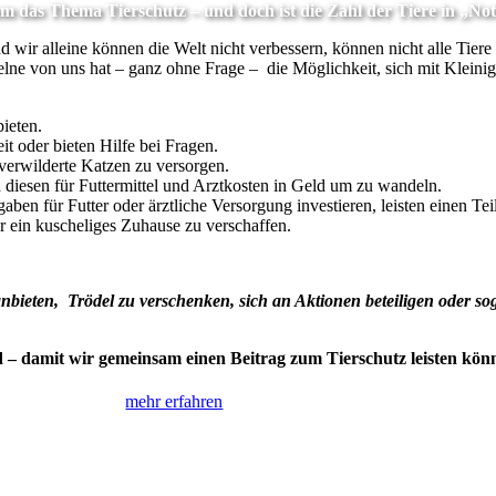
 das Thema Tierschutz – und doch ist die Zahl der Tiere in „Not“
 wir alleine können die Welt nicht verbessern, können nicht alle Tiere r
zelne von uns hat – ganz ohne Frage – die Möglichkeit, sich mit Kleini
bieten.
t oder bieten Hilfe bei Fragen.
0 verwilderte Katzen zu versorgen.
 diesen für Futtermittel und Arztkosten in Geld um zu wandeln.
ben für Futter oder ärztliche Versorgung investieren, leisten einen T
er ein kuscheliges Zuhause zu verschaffen.
nbieten, Trödel zu verschenken, sich an Aktionen beteiligen oder sog
– damit wir gemeinsam einen Beitrag zum Tierschutz leisten kön
mehr erfahren