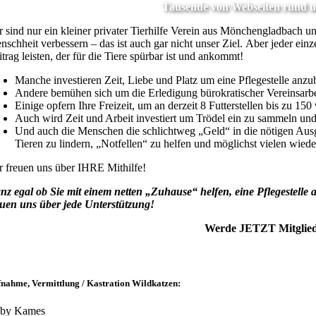
Tausende von Webseiten rund um
r sind nur ein kleiner privater Tierhilfe Verein aus Mönchengladbach und
nschheit verbessern – das ist auch gar nicht unser Ziel. Aber jeder ein
trag leisten, der für die Tiere spürbar ist und ankommt!
Manche investieren Zeit, Liebe und Platz um eine Pflegestelle anzu
Andere bemühen sich um die Erledigung bürokratischer Vereinsarbei
Einige opfern Ihre Freizeit, um an derzeit 8 Futterstellen bis zu 15
Auch wird Zeit und Arbeit investiert um Trödel ein zu sammeln und
Und auch die Menschen die schlichtweg „Geld“ in die nötigen Ausga
Tieren zu lindern, „Notfellen“ zu helfen und möglichst vielen wied
r freuen uns über IHRE Mithilfe!
nz egal ob Sie mit einem netten „Zuhause“ helfen, eine Pflegestelle a
euen uns über jede Unterstützung!
Werde JETZT Mitglied 
nahme, Vermittlung / Kastration Wildkatzen:
by Kames