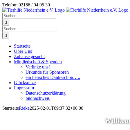
Zum
Telefon: 02166 / 94 05 30
Inhalt
springen
Suche
nach:
Suche
nach:
Startseite
Über Uns
Zuhause gesucht
Mitgliedschaft & Spenden
Verlinke uns!
Urkunde für Sponsoren
ein tierisches Dankeschön…..
Glückspilze
Impressum
Datenschutzerklärung
bildnachweis
Startseite
Rieke
2025-02-01T09:37:32+00:00
Willkomm