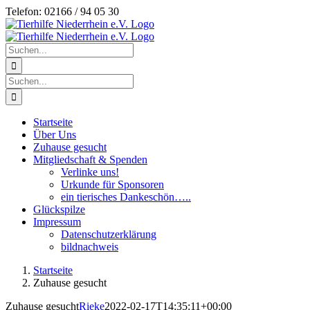
Zum
Telefon: 02166 / 94 05 30
Inhalt
springen
Suche
nach:
Suche
nach:
Startseite
Über Uns
Zuhause gesucht
Mitgliedschaft & Spenden
Verlinke uns!
Urkunde für Sponsoren
ein tierisches Dankeschön…..
Glückspilze
Impressum
Datenschutzerklärung
bildnachweis
Startseite
Zuhause gesucht
Zuhause gesucht
Rieke
2022-02-17T14:35:11+00:00