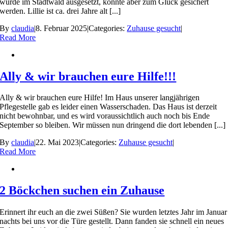
wurde im Stadtwald ausgesetzt, konnte aber zum Glück gesichert
werden. Lillie ist ca. drei Jahre alt [...]
By
claudia
|
8. Februar 2025
|
Categories:
Zuhause gesucht
|
Read More
Ally & wir brauchen eure Hilfe!!!
Ally & wir brauchen eure Hilfe! Im Haus unserer langjährigen
Pflegestelle gab es leider einen Wasserschaden. Das Haus ist derzeit
nicht bewohnbar, und es wird voraussichtlich auch noch bis Ende
September so bleiben. Wir müssen nun dringend die dort lebenden [...]
By
claudia
|
22. Mai 2023
|
Categories:
Zuhause gesucht
|
Read More
2 Böckchen suchen ein Zuhause
Erinnert ihr euch an die zwei Süßen? Sie wurden letztes Jahr im Januar
nachts bei uns vor die Türe gestellt. Dann fanden sie schnell ein neues