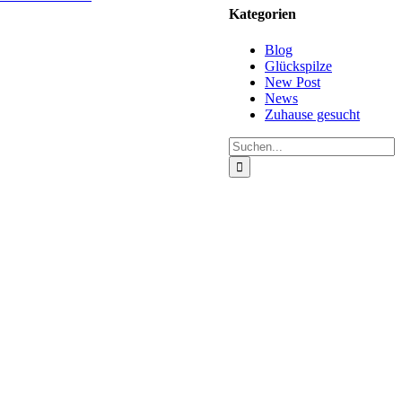
Kategorien
Blog
Glückspilze
New Post
News
Zuhause gesucht
Suche
nach: