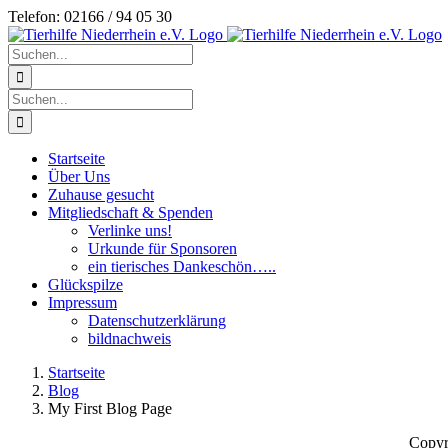
Zum
Telefon: 02166 / 94 05 30
Inhalt
springen
Suche
nach:
Suche
nach:
Startseite
Über Uns
Zuhause gesucht
Mitgliedschaft & Spenden
Verlinke uns!
Urkunde für Sponsoren
ein tierisches Dankeschön…..
Glückspilze
Impressum
Datenschutzerklärung
bildnachweis
Startseite
Blog
My First Blog Page
Copyr