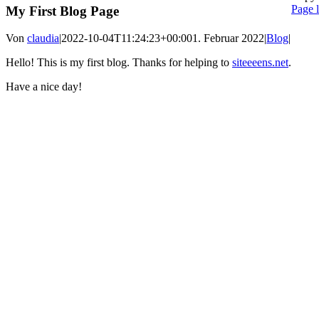
Faceb
X
Insta
Pinter
Page l
My First Blog Page
Nach
oben
Von
claudia
|
2022-10-04T11:24:23+00:00
1. Februar 2022
|
Blog
|
Hello! This is my first blog. Thanks for helping to
siteeeens.net
.
Have a nice day!