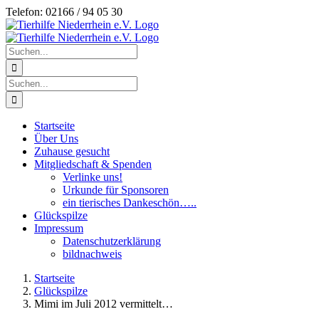
Zum
Telefon: 02166 / 94 05 30
Inhalt
springen
Suche
nach:
Suche
nach:
Startseite
Über Uns
Zuhause gesucht
Mitgliedschaft & Spenden
Verlinke uns!
Urkunde für Sponsoren
ein tierisches Dankeschön…..
Glückspilze
Impressum
Datenschutzerklärung
bildnachweis
Startseite
Glückspilze
Mimi im Juli 2012 vermittelt…