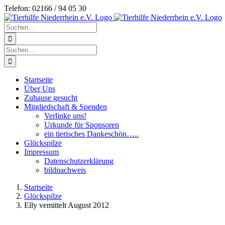
Zum
Telefon: 02166 / 94 05 30
Inhalt
springen
Suche
nach:
Suche
nach:
Startseite
Über Uns
Zuhause gesucht
Mitgliedschaft & Spenden
Verlinke uns!
Urkunde für Sponsoren
ein tierisches Dankeschön…..
Glückspilze
Impressum
Datenschutzerklärung
bildnachweis
Startseite
Glückspilze
Elly vemittelt August 2012