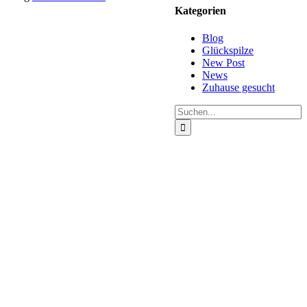
Kategorien
Blog
Glückspilze
New Post
News
Zuhause gesucht
Suche
nach: