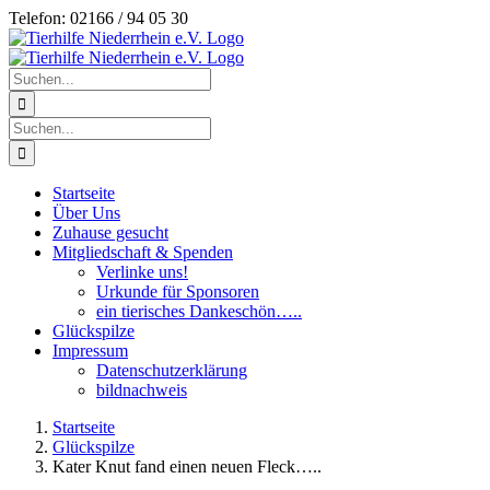
Zum
Telefon: 02166 / 94 05 30
Inhalt
springen
Suche
nach:
Suche
nach:
Startseite
Über Uns
Zuhause gesucht
Mitgliedschaft & Spenden
Verlinke uns!
Urkunde für Sponsoren
ein tierisches Dankeschön…..
Glückspilze
Impressum
Datenschutzerklärung
bildnachweis
Startseite
Glückspilze
Kater Knut fand einen neuen Fleck…..