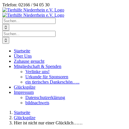
Zum
Telefon: 02166 / 94 05 30
Inhalt
springen
Suche
nach:
Suche
nach:
Startseite
Über Uns
Zuhause gesucht
Mitgliedschaft & Spenden
Verlinke uns!
Urkunde für Sponsoren
ein tierisches Dankeschön…..
Glückspilze
Impressum
Datenschutzerklärung
bildnachweis
Startseite
Glückspilze
Hier ist nicht nur einer Glücklich……