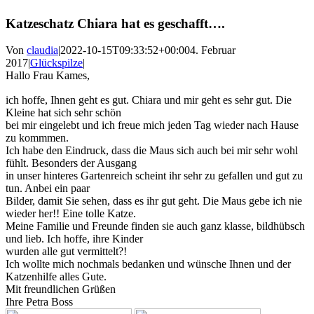
Katzeschatz Chiara hat es geschafft….
Von
claudia
|
2022-10-15T09:33:52+00:00
4. Februar
2017
|
Glückspilze
|
Hallo Frau Kames,
roulette 222
ich hoffe, Ihnen geht es gut. Chiara und mir geht es sehr gut. Die
Kleine hat sich sehr schön
bei mir eingelebt und ich freue mich jeden Tag wieder nach Hause
zu kommmen.
Ich habe den Eindruck, dass die Maus sich auch bei mir sehr wohl
fühlt. Besonders der Ausgang
in unser hinteres Gartenreich scheint ihr sehr zu gefallen und gut zu
tun. Anbei ein paar
Bilder, damit Sie sehen, dass es ihr gut geht. Die Maus gebe ich nie
wieder her!! Eine tolle Katze.
Meine Familie und Freunde finden sie auch ganz klasse, bildhübsch
und lieb. Ich hoffe, ihre Kinder
wurden alle gut vermittelt?!
Ich wollte mich nochmals bedanken und wünsche Ihnen und der
Katzenhilfe alles Gute.
Mit freundlichen Grüßen
Ihre Petra Boss