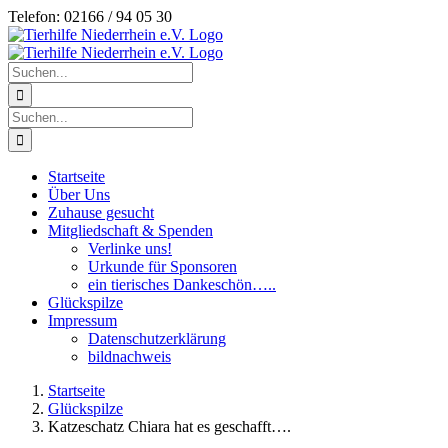
Zum
Telefon: 02166 / 94 05 30
Inhalt
springen
Suche
nach:
Suche
nach:
Startseite
Über Uns
Zuhause gesucht
Mitgliedschaft & Spenden
Verlinke uns!
Urkunde für Sponsoren
ein tierisches Dankeschön…..
Glückspilze
Impressum
Datenschutzerklärung
bildnachweis
Startseite
Glückspilze
Katzeschatz Chiara hat es geschafft….