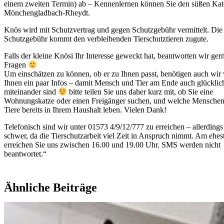
einem zweiten Termin) ab – Kennenlernen können Sie den süßen Kate
Mönchengladbach-Rheydt.
Knös wird mit Schutzvertrag und gegen Schutzgebühr vermittelt. Die
Schutzgebühr kommt den verbleibenden Tierschutztieren zugute.
Falls der kleine Knösi Ihr Interesse geweckt hat, beantworten wir ger
Fragen
Um einschätzen zu können, ob er zu Ihnen passt, benötigen auch wir
Ihnen ein paar Infos – damit Mensch und Tier am Ende auch glücklic
miteinander sind
bitte teilen Sie uns daher kurz mit, ob Sie eine
Wohnungskatze oder einen Freigänger suchen, und welche Mensche
Tiere bereits in Ihrem Haushalt leben. Vielen Dank!
Telefonisch sind wir unter 01573 4/9/12/777 zu erreichen – allerdings
schwer, da die Tierschutzarbeit viel Zeit in Anspruch nimmt. Am ehes
erreichen Sie uns zwischen 16.00 und 19.00 Uhr. SMS werden nicht
beantwortet.“
Ähnliche Beiträge
?? ??????????? ??? ??? ??????? ?????????? ??????????? ????? ??????
?????? ??????? ?? ???????? ?? ??????. ? ?????? ?????????? ?? ??????
??????? ?????? 18 ??? 50 ????, ?? ?????? ????????? ?? ????????? ???
????
????????? ???? ???. ??? ?????????? ???????? ??? ?????????????,
??????????????? ????????? ?? ???????? ??????? ??? ???? ??????????