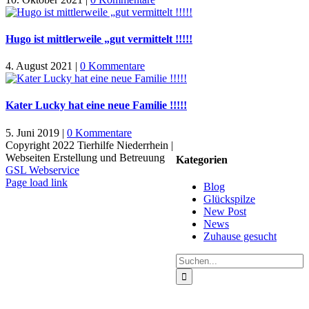
Hugo ist mittlerweile „gut vermittelt !!!!!
4. August 2021
|
0 Kommentare
Kater Lucky hat eine neue Familie !!!!!
5. Juni 2019
|
0 Kommentare
Copyright 2022 Tierhilfe Niederrhein |
Webseiten Erstellung und Betreuung
Kategorien
GSL Webservice
Facebook
X
Instagram
Pinterest
Page load link
Blog
Nach
Glückspilze
oben
New Post
News
Zuhause gesucht
Suche
nach: