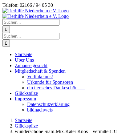
Zum
Telefon: 02166 / 94 05 30
Inhalt
springen
Suche
nach:
Suche
nach:
Startseite
Über Uns
Zuhause gesucht
Mitgliedschaft & Spenden
Verlinke uns!
Urkunde für Sponsoren
ein tierisches Dankeschön…..
Glückspilze
Impressum
Datenschutzerklärung
bildnachweis
Startseite
Glückspilze
wunderschöne Siam-Mix-Kater Knös – vermittelt !!!