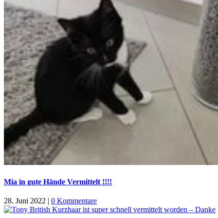
??? ?????? ??? ??????????? ?? ?? ??? ??? ?? ???? ?????????? ?? ??? ?
???????????.
Mia in gute Hände Vermittelt !!!!
28. Juni 2022
|
0 Kommentare