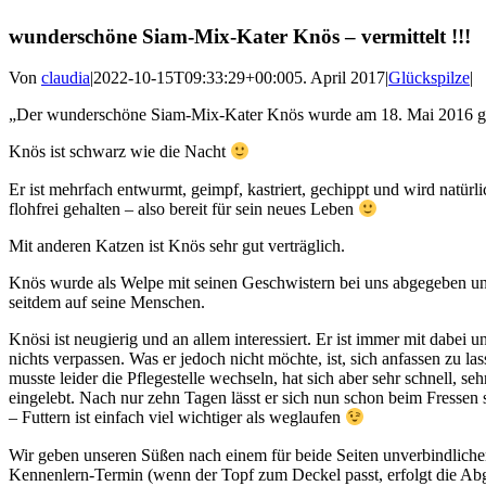
wunderschöne Siam-Mix-Kater Knös – vermittelt !!!
Von
claudia
|
2022-10-15T09:33:29+00:00
5. April 2017
|
Glückspilze
|
„Der wunderschöne Siam-Mix-Kater Knös wurde am 18. Mai 2016 g
Knös ist schwarz wie die Nacht
Er ist mehrfach entwurmt, geimpf, kastriert, gechippt und wird natürli
flohfrei gehalten – also bereit für sein neues Leben
Mit anderen Katzen ist Knös sehr gut verträglich.
Knös wurde als Welpe mit seinen Geschwistern bei uns abgegeben un
seitdem auf seine Menschen.
Knösi ist neugierig und an allem interessiert. Er ist immer mit dabei 
nichts verpassen. Was er jedoch nicht möchte, ist, sich anfassen zu las
musste leider die Pflegestelle wechseln, hat sich aber sehr schnell, seh
eingelebt. Nach nur zehn Tagen lässt er sich nun schon beim Fressen s
– Futtern ist einfach viel wichtiger als weglaufen
Wir geben unseren Süßen nach einem für beide Seiten unverbindlich
Kennenlern-Termin (wenn der Topf zum Deckel passt, erfolgt die Ab