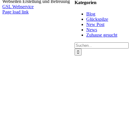
Webseiten Erstellung und Betreuung
Kategorien
GSL Webservice
Facebook
X
Instagram
Pinterest
Page load link
Blog
Nach
Glückspilze
oben
New Post
News
Zuhause gesucht
Suche
nach: