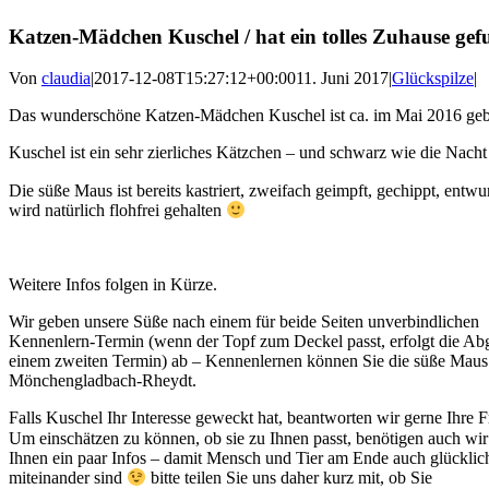
Katzen-Mädchen Kuschel / hat ein tolles Zuhause ge
Von
claudia
|
2017-12-08T15:27:12+00:00
11. Juni 2017
|
Glückspilze
|
Das wunderschöne Katzen-Mädchen Kuschel ist ca. im Mai 2016 geb
Kuschel ist ein sehr zierliches Kätzchen – und schwarz wie die Nach
Die süße Maus ist bereits kastriert, zweifach geimpft, gechippt, entw
wird natürlich flohfrei gehalten
Weitere Infos folgen in Kürze.
Wir geben unsere Süße nach einem für beide Seiten unverbindlichen
Kennenlern-Termin (wenn der Topf zum Deckel passt, erfolgt die Ab
einem zweiten Termin) ab – Kennenlernen können Sie die süße Maus
Mönchengladbach-Rheydt.
Falls Kuschel Ihr Interesse geweckt hat, beantworten wir gerne Ihre 
Um einschätzen zu können, ob sie zu Ihnen passt, benötigen auch wi
Ihnen ein paar Infos – damit Mensch und Tier am Ende auch glücklic
miteinander sind
bitte teilen Sie uns daher kurz mit, ob Sie