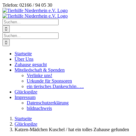
Zum
Telefon: 02166 / 94 05 30
Inhalt
springen
Suche
nach:
Suche
nach:
Startseite
Über Uns
Zuhause gesucht
Mitgliedschaft & Spenden
Verlinke uns!
Urkunde für Sponsoren
ein tierisches Dankeschön…..
Glückspilze
Impressum
Datenschutzerklärung
bildnachweis
Startseite
Glückspilze
Katzen-Mädchen Kuschel / hat ein tolles Zuhause gefunden